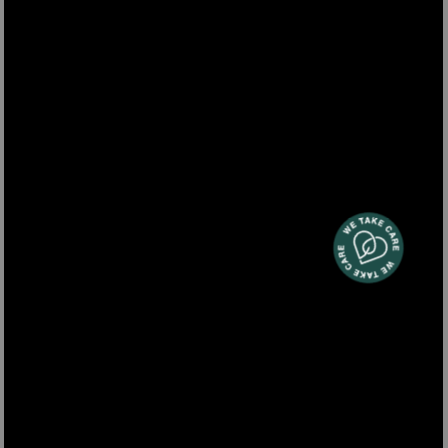
STC62
Aspirapolvere ciclonica a traino senza sacco STC62