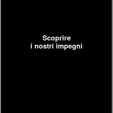
Scoprire
LST70
i nostri impegni
Pulitore per pavimenti e Lucidatrice elettrica a …