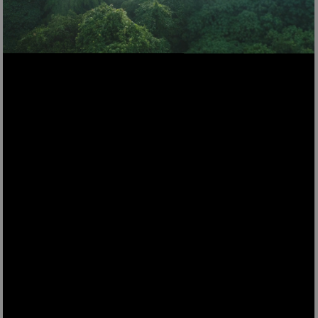
STC48
Aspirapolvere ciclonica a traino senza sacco STC48