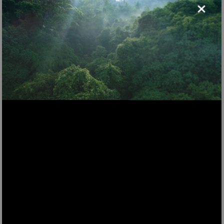
×
TWT99
Pulitore per tessuti acqua calda e vapore TWT99