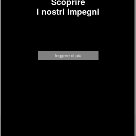
Scoprire
i nostri impegni
STM10
stiratore verticale
leggere di più
SEGUICI SU