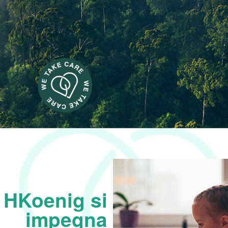
HKoenig si
impegna