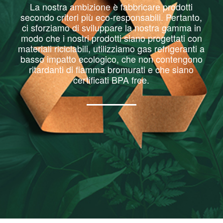
La nostra ambizione è fabbricare prodotti
secondo criteri più eco-responsabili. Pertanto,
ci sforziamo di sviluppare la nostra gamma in
modo che i nostri prodotti siano progettati con
materiali riciclabili, utilizziamo gas refrigeranti a
basso impatto ecologico, che non contengono
ritardanti di fiamma bromurati e che siano
certificati BPA free
.