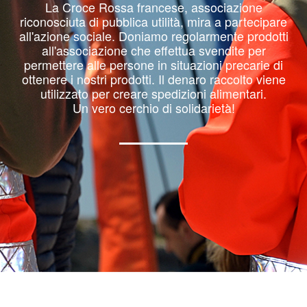
La Croce Rossa francese, associazione
riconosciuta di pubblica utilità, mira a partecipare
all'azione sociale. Doniamo regolarmente prodotti
all'associazione che effettua svendite per
permettere alle persone in situazioni precarie di
ottenere i nostri prodotti. Il denaro raccolto viene
utilizzato per creare spedizioni alimentari.
Un vero cerchio di solidarietà!