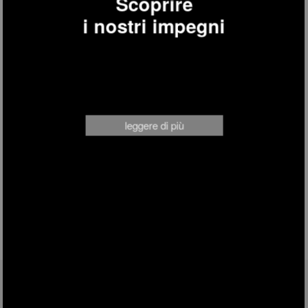
Scoprire
i nostri impegni
SWR22
robot aspirapolvere
leggere di più
SEGUICI SU