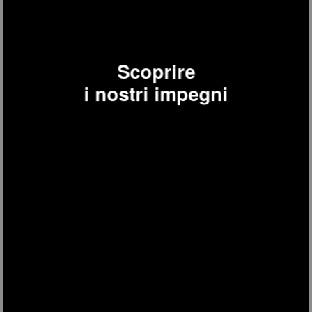
Scoprire
i nostri impegni