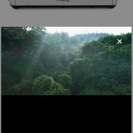
×
TOAS32
Tostapane speciale per baguette