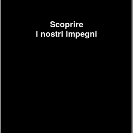
Scoprire
MG32
i nostri impegni
Macchina per caffé programmabile MG32