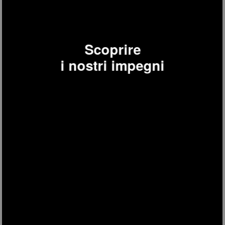
Scoprire
i nostri impegni