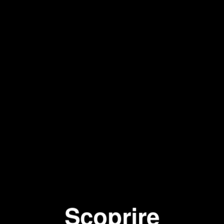
Scoprire