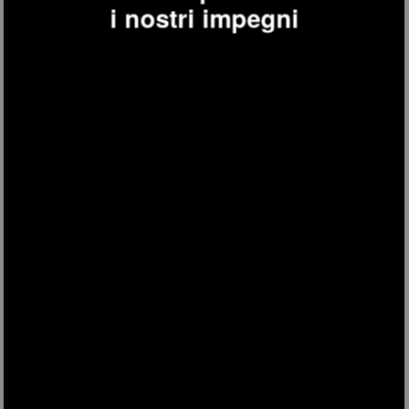
i nostri impegni