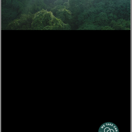
MACCHINA PER GELATI
MACCHINA PER GELATI SRB80
SRB80
99,00 €
specifiche
AGGIUNGI AL
CARRELLO